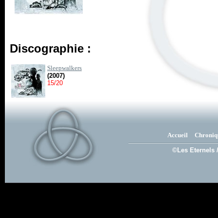
Discographie :
Sleepwalkers
(2007)
15/20
Accueil
Chroniq
©Les Eternels 