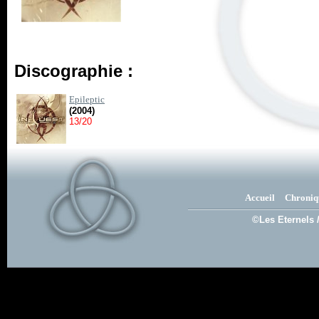
Discographie :
Epileptic
(2004)
13/20
Accueil
Chroniq
©Les Eternels 