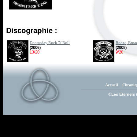
Discographie :
Doomsday Rock 'N Roll
Booze, Broa
(2006)
(2008)
13/20
9/20
Accueil
Chroniq
©Les Eternels 