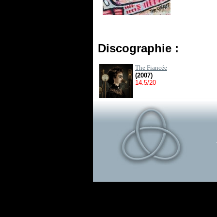
Discographie :
The Fiancée
(2007)
14.5/20