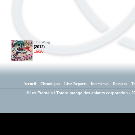
One Wing
(2012)
16/20
Accueil
Chroniques
Live-Reports
Interviews
Dossiers
T
©Les Eternels / Totoro mange des enfants corporation - 20