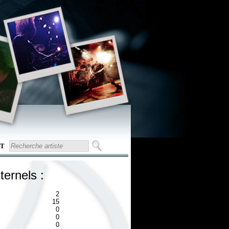
T
ternels :
2
15
0
0
0