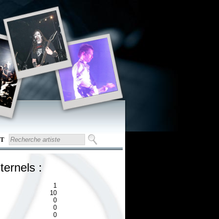
T
ternels :
1
10
0
0
0