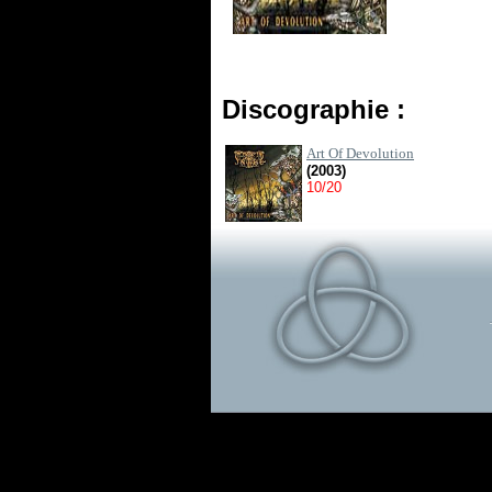
Discographie :
Art Of Devolution
(2003)
10/20