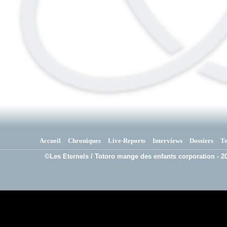
Accueil
Chroniques
Live-Reports
Interviews
Dossiers
T
©Les Eternels / Totoro mange des enfants corporation - 20