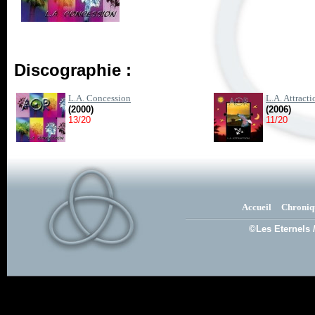
Discographie :
L.A. Concession
L.A. Attracti
(2000)
(2006)
13/20
11/20
Accueil
Chroniq
©Les Eternels 