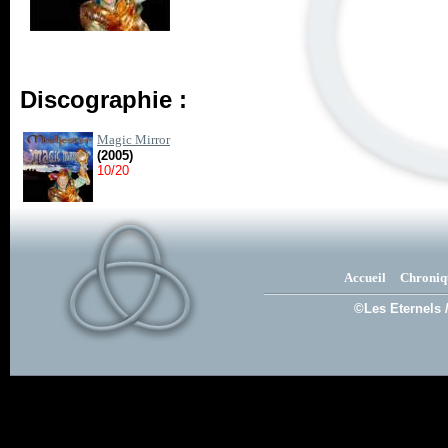
Discographie :
Magic Mirror
(2005)
10/20
Accueil
Chroniq
©Les Eternels 