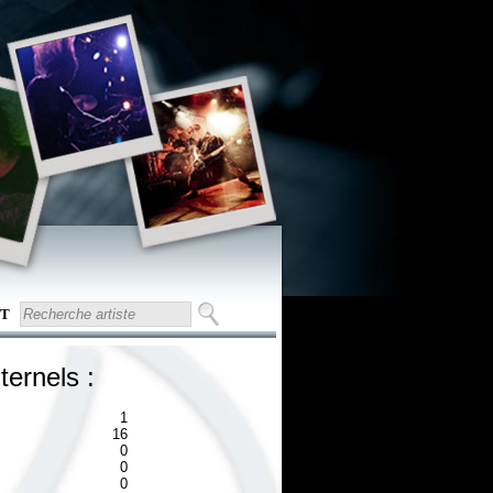
T
ternels :
1
16
0
0
0