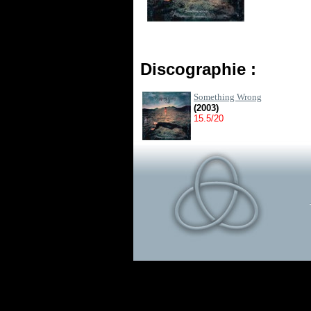
Discographie :
Something Wrong
(2003)
15.5/20