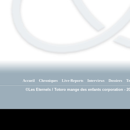
Accueil
Chroniques
Live-Reports
Interviews
Dossiers
T
©Les Eternels / Totoro mange des enfants corporation - 20