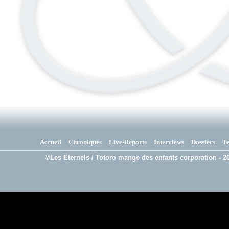
Accueil
Chroniques
Live-Reports
Interviews
Dossiers
T
©Les Eternels / Totoro mange des enfants corporation - 20