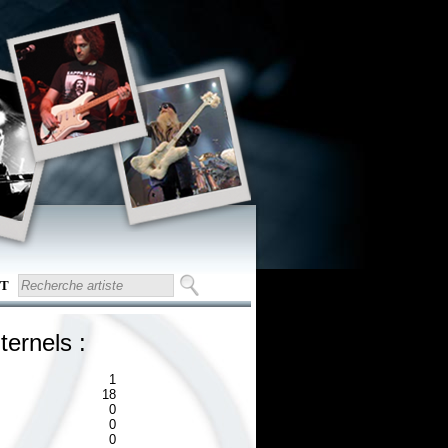
T
ternels :
1
18
0
0
0