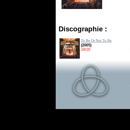
Discographie :
To Be Or Not To Be
(2005)
18/20