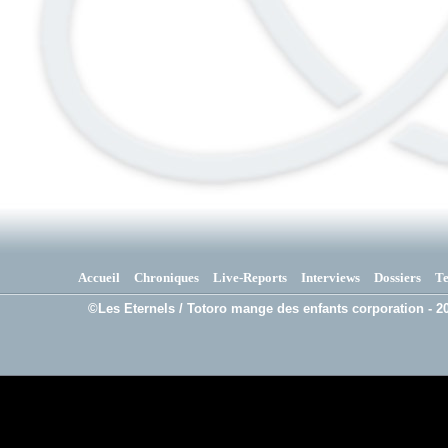
Accueil
Chroniques
Live-Reports
Interviews
Dossiers
T
©Les Eternels / Totoro mange des enfants corporation - 20