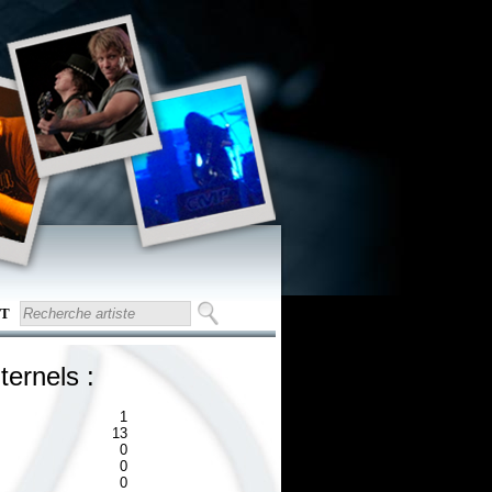
T
ternels :
1
13
0
0
0