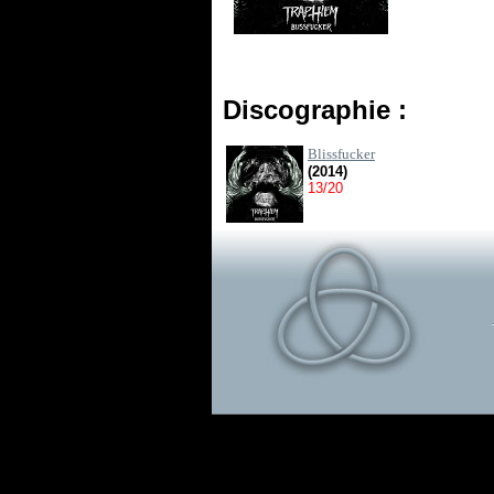
Discographie :
Blissfucker
(2014)
13/20