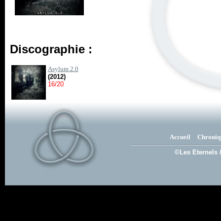
Discographie :
Asylum 2.0
(2012)
16/20
Accueil
Chroniq
©Les Eternels 