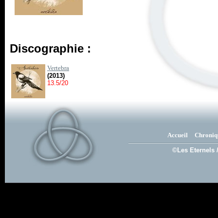
Discographie :
Vertebra
(2013)
13.5/20
Accueil
Chroniq
©Les Eternels 