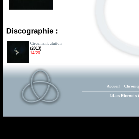
Discographie :
Circumambulation
(2013)
14/20
Accueil
Chroniq
©Les Eternels 