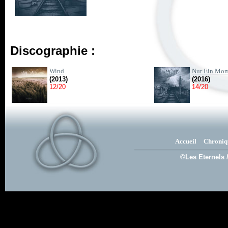
Discographie :
Wind
Nur Ein Mo
(2013)
(2016)
12/20
14/20
Accueil
Chroniq
©Les Eternels 