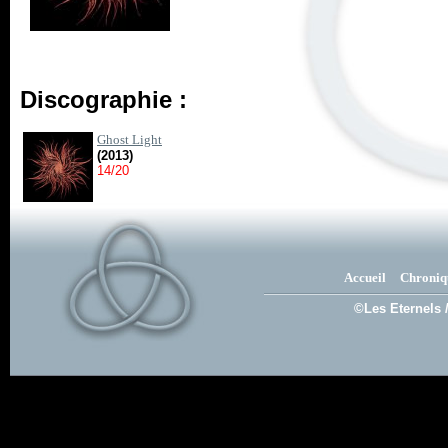
Discographie :
Ghost Light
(2013)
14/20
Accueil
Chroniq
©Les Eternels 