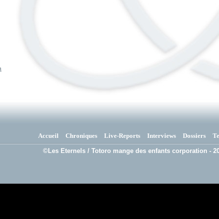
a
Accueil
Chroniques
Live-Reports
Interviews
Dossiers
T
©Les Eternels / Totoro mange des enfants corporation - 20