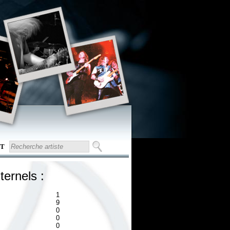
T
ternels :
1
9
0
0
0