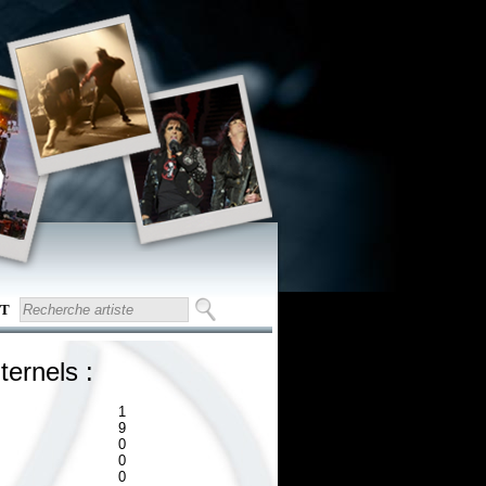
T
ternels :
1
9
0
0
0