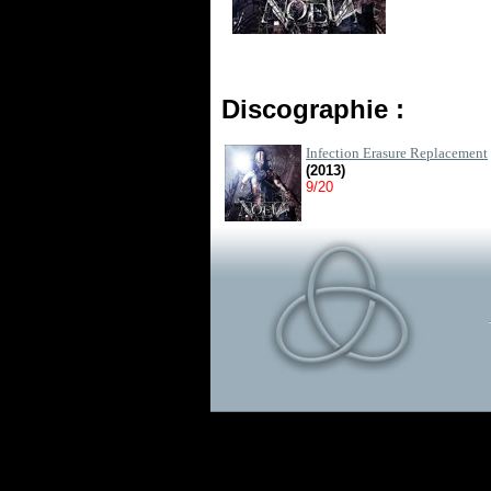
Discographie :
Infection Erasure Replacement
(2013)
9/20