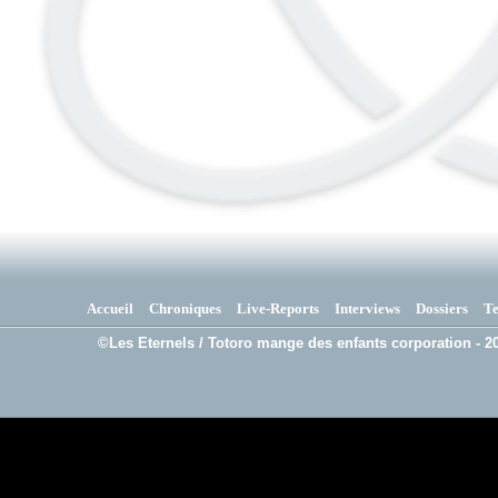
Accueil
Chroniques
Live-Reports
Interviews
Dossiers
T
©Les Eternels / Totoro mange des enfants corporation - 20