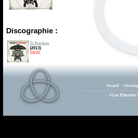
Discographie :
El Pistolero
(2013)
14/20
Accueil
Chroniq
©Les Eternels 