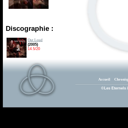
Discographie :
Out Loud
(2005)
14.5/20
Accueil
Chroniq
©Les Eternels 