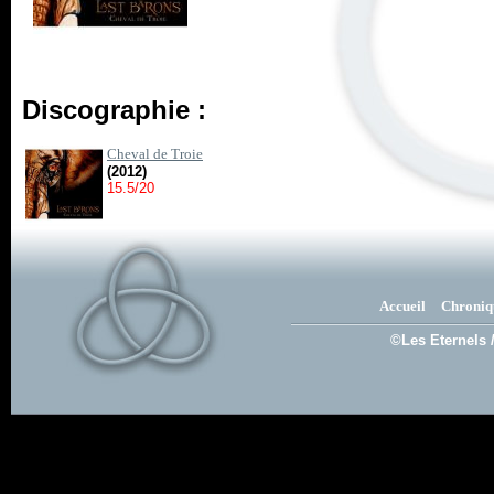
Discographie :
Cheval de Troie
(2012)
15.5/20
Accueil
Chroniq
©Les Eternels 