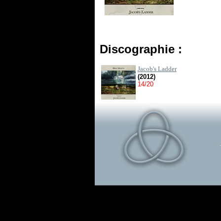
Discographie :
Jacob's Ladder
(2012)
14/20