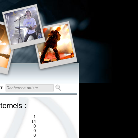
T
ternels :
1
14
0
0
0