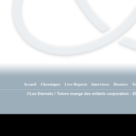
Accueil
Chroniques
Live-Reports
Interviews
Dossiers
T
©Les Eternels / Totoro mange des enfants corporation - 20