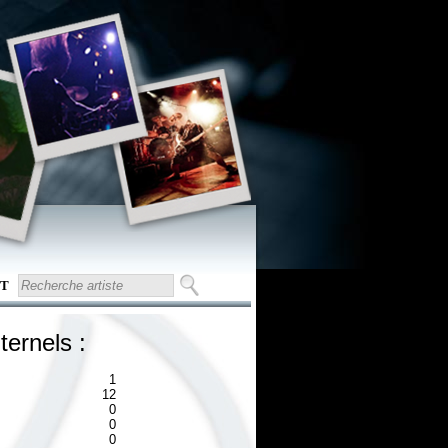
T
ternels :
1
12
0
0
0