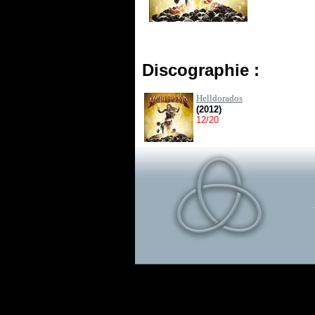
Discographie :
Helldorados
(2012)
12/20