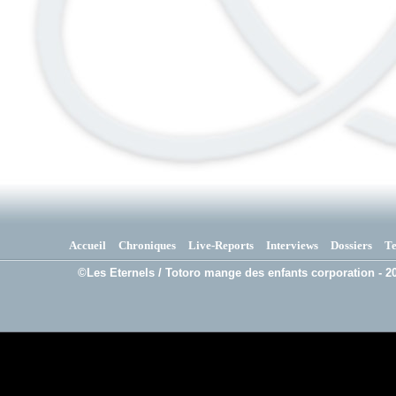
Accueil
Chroniques
Live-Reports
Interviews
Dossiers
T
©Les Eternels / Totoro mange des enfants corporation - 20