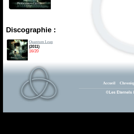
Discographie :
Quantum Leap
(2011)
16/20
Accueil
Chroniq
©Les Eternels 