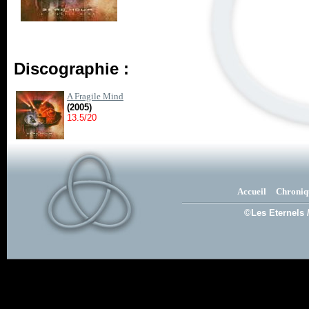
Discographie :
A Fragile Mind
(2005)
13.5/20
Accueil
Chroniq
©Les Eternels 