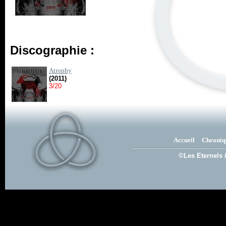
Discographie :
Atrophy
(2011)
3/20
Accueil
Chroniq
©Les Eternels 