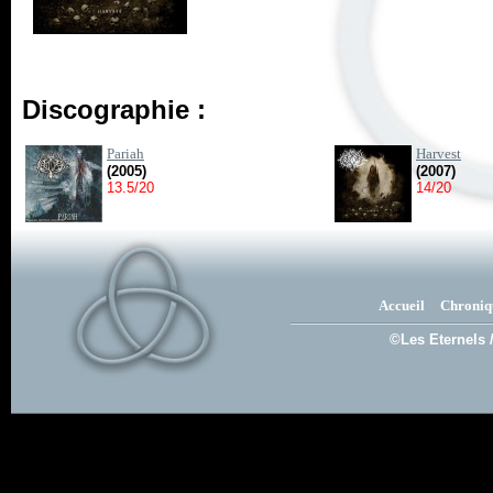
Discographie :
Pariah
Harvest
(2005)
(2007)
13.5/20
14/20
Accueil
Chroniq
©Les Eternels 