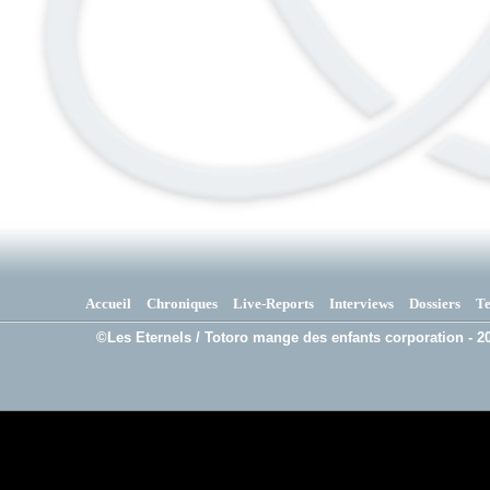
Accueil
Chroniques
Live-Reports
Interviews
Dossiers
T
©Les Eternels / Totoro mange des enfants corporation - 20