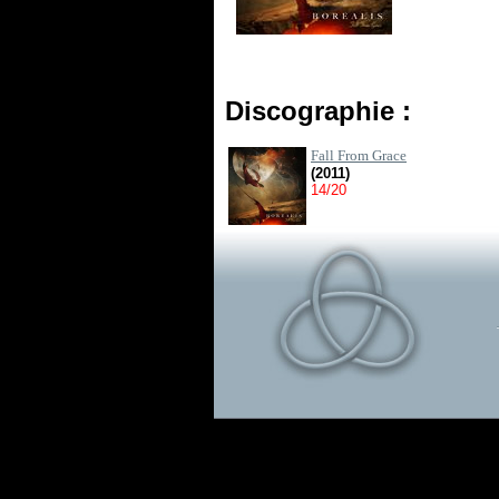
Discographie :
Fall From Grace
(2011)
14/20