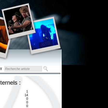
T
ternels :
1
14
0
0
0