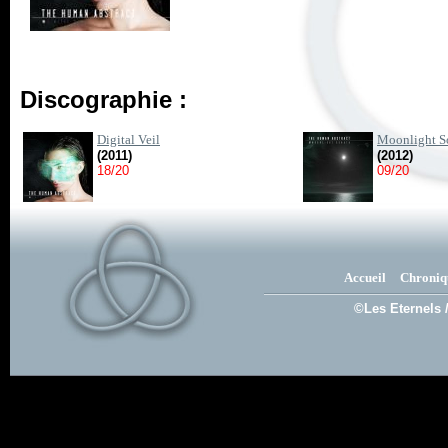
Discographie :
Digital Veil
Moonlight S
(2011)
(2012)
18/20
09/20
Accueil
Chroniq
©Les Eternels 