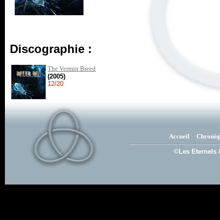
Discographie :
The Vermin Breed
(2005)
12/20
Accueil
Chroniq
©Les Eternels 