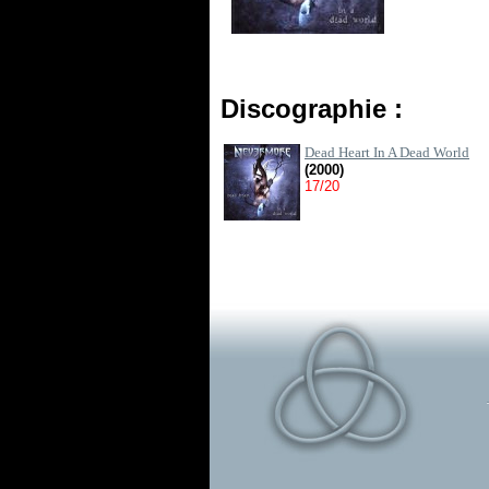
Discographie :
Dead Heart In A Dead World
(2000)
17/20