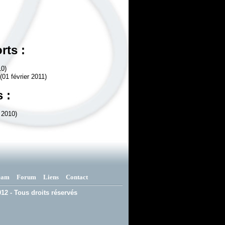
rts :
10)
(01 février 2011)
 :
 2010)
eam
Forum
Liens
Contact
12 - Tous droits réservés