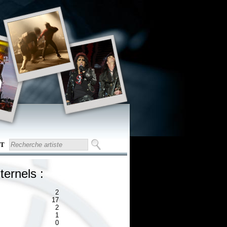
T
ternels :
2
17
2
1
0