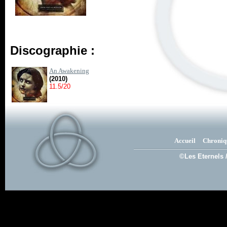
Discographie :
An Awakening
(2010)
11.5/20
Accueil
Chroniq
©Les Eternels 