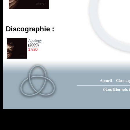
Discographie :
Apology
(2009)
17/20
Accueil
Chroniq
©Les Eternels 