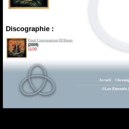
Discographie :
Final Conversation Of Kings
(2009)
11/20
Accueil
Chroniq
©Les Eternels 