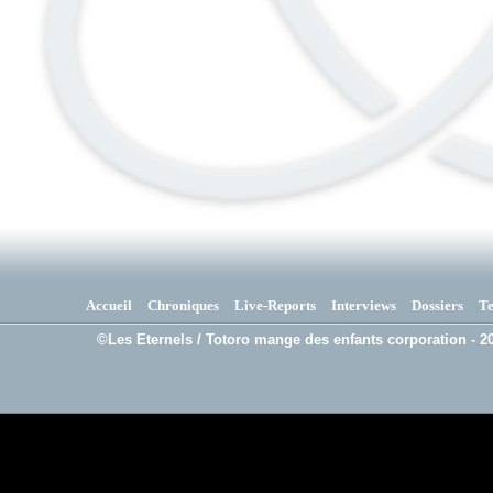
Accueil
Chroniques
Live-Reports
Interviews
Dossiers
T
©Les Eternels / Totoro mange des enfants corporation - 20