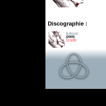
Discographie :
In Recoil
(2009)
13.5/20