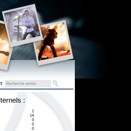
T
ternels :
1
14
0
0
0