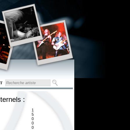
T
ternels :
1
5
0
0
0