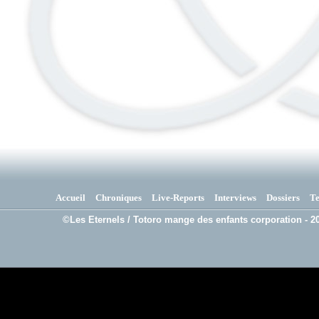
Accueil
Chroniques
Live-Reports
Interviews
Dossiers
T
©Les Eternels / Totoro mange des enfants corporation - 20