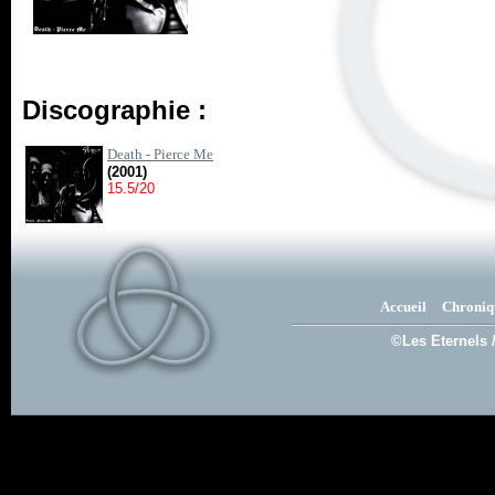
Discographie :
Death - Pierce Me
(2001)
15.5/20
Accueil
Chroniq
©Les Eternels 