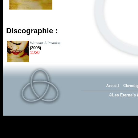
Discographie :
Without A Promise
(2005)
11/20
Accueil
Chroniq
©Les Eternels 