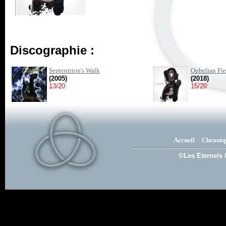
Discographie :
Septentrion's Walk
Ophelian Fie
(2005)
(2018)
13/20
15/20
Accueil
Chroniq
©Les Eternels 