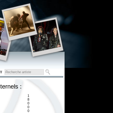
T
ternels :
1
8
0
0
0