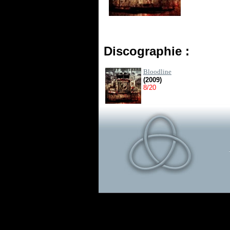
Discographie :
Bloodline
(2009)
8/20