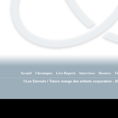
Accueil
Chroniques
Live-Reports
Interviews
Dossiers
T
©Les Eternels / Totoro mange des enfants corporation - 20