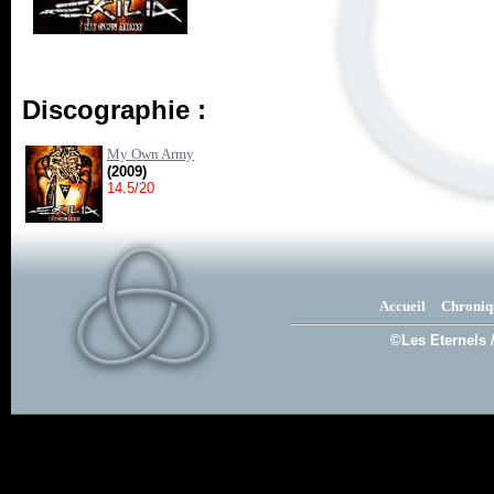
Discographie :
My Own Army
(2009)
14.5/20
Accueil
Chroniq
©Les Eternels 