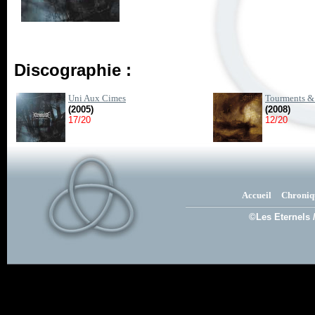
Discographie :
Uni Aux Cimes
Tourments & 
(2005)
(2008)
17/20
12/20
Accueil
Chroniq
©Les Eternels 