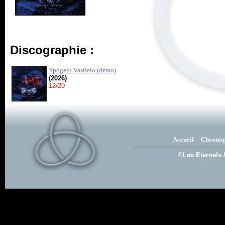
Discographie :
Ypógeio Vasíleio (démo)
(2026)
12/20
Accueil
Chroniq
©Les Eternels 