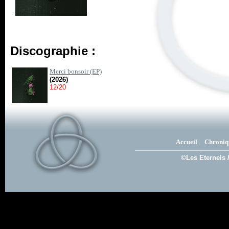
Discographie :
Merci bonsoir (EP)
(2026)
12/20
Accueil
Chroniq
©Les Eternels 