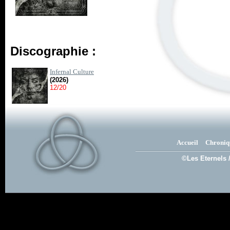
Discographie :
Infernal Culture
(2026)
12/20
Accueil
Chroniq
©Les Eternels 