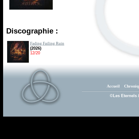
Discographie :
Fading Failing Ruin
(2026)
12/20
Accueil
Chroniq
©Les Eternels 