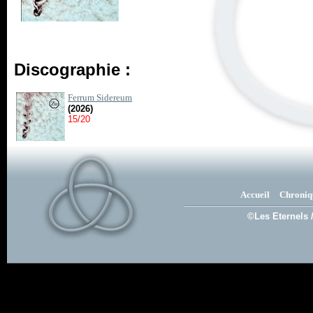
Discographie :
Ferrum Sidereum
(2026)
15/20
Accueil
Chroniq
©Les Eternels 