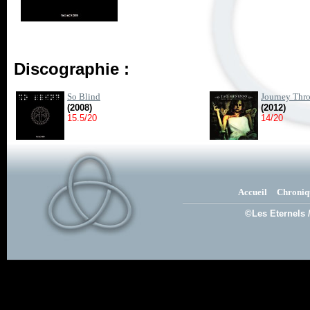
Discographie :
So Blind
Journey Thr
(2008)
(2012)
15.5/20
14/20
Accueil
Chroniq
©Les Eternels 