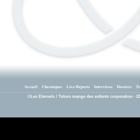
Accueil
Chroniques
Live-Reports
Interviews
Dossiers
T
©Les Eternels / Totoro mange des enfants corporation - 20