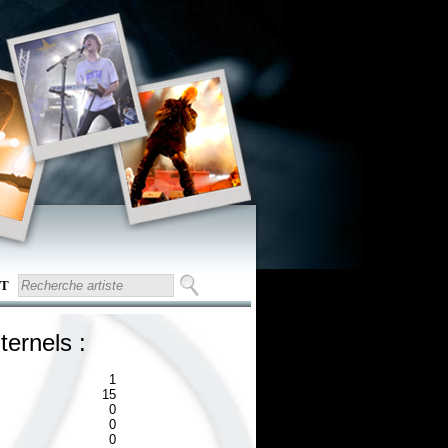
T
ternels :
1
15
0
0
0