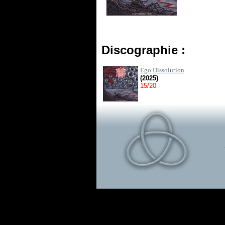
Discographie :
Ego Dissolution
(2025)
15/20