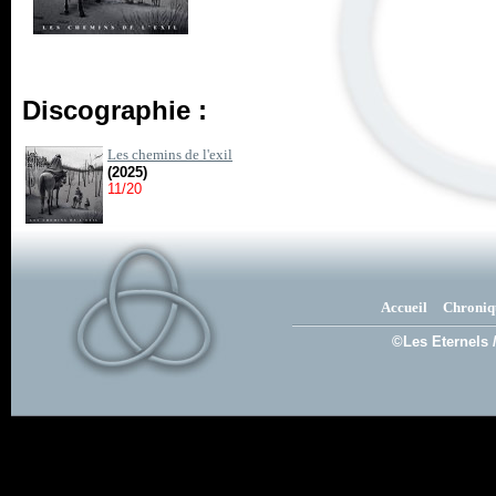
Discographie :
Les chemins de l'exil
(2025)
11/20
Accueil
Chroniq
©Les Eternels 