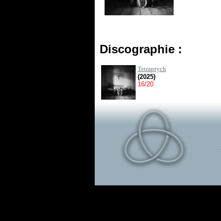
Discographie :
Tetraptych
(2025)
16/20