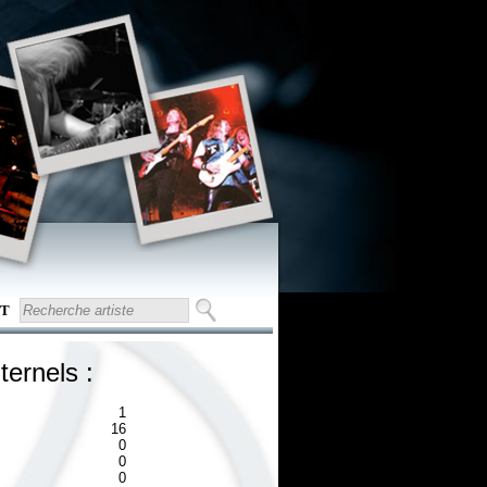
T
ternels :
1
16
0
0
0