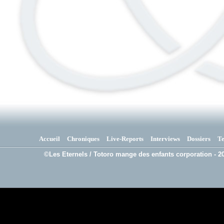
Accueil
Chroniques
Live-Reports
Interviews
Dossiers
T
©Les Eternels / Totoro mange des enfants corporation - 20